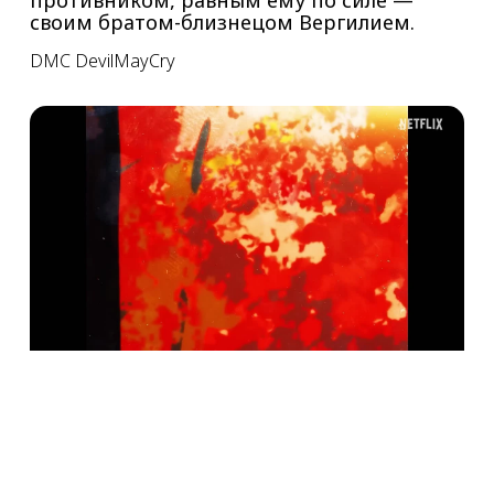
противником, равным ему по силе —
своим братом-близнецом Вергилием.
DMC
DevilMayCry